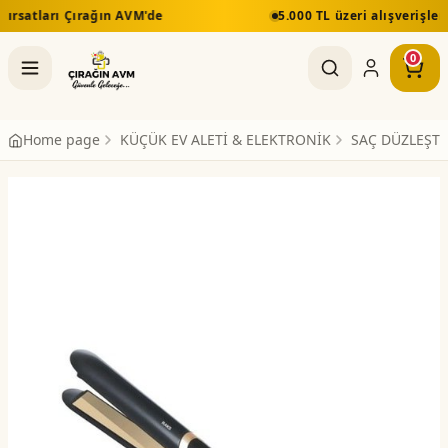
5.000 TL üzeri alışverişlerde ücretsiz kargo ve mont
0
Home page
KÜÇÜK EV ALETİ & ELEKTRONİK
SAÇ DÜZLEŞTİ