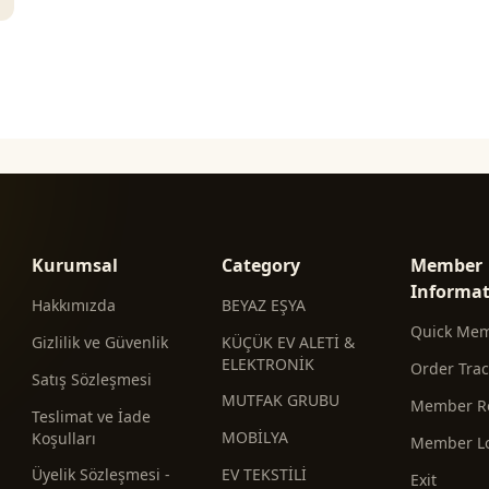
Kurumsal
Category
Member
Informa
Hakkımızda
BEYAZ EŞYA
Quick Me
Gizlilik ve Güvenlik
KÜÇÜK EV ALETİ &
ELEKTRONİK
Order Tra
Satış Sözleşmesi
MUTFAK GRUBU
Member Re
Teslimat ve İade
MOBİLYA
Koşulları
Member L
Üyelik Sözleşmesi -
EV TEKSTİLİ
Exit