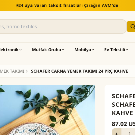
5.000 TL üzeri alışv
lektronik
Mutfak Grubu
Mobilya
Ev Tekstili
MEK TAKIMI
SCHAFER CARNA YEMEK TAKIMI 24 PRÇ KAHVE
SCHAF
SCHAFE
KAHVE
87.02
U