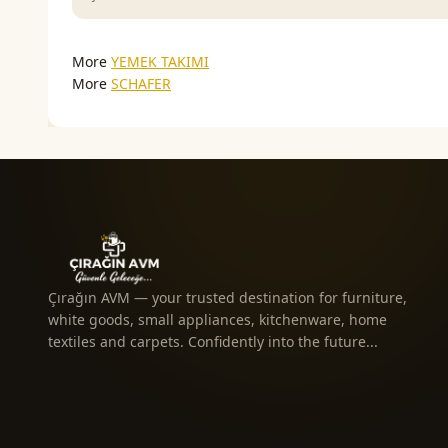
More
YEMEK TAKIMI
More
SCHAFER
Çırağın AVM — your trusted destination for furniture,
white goods, small appliances, kitchenware, home
textiles and carpets. Confidently into the future...