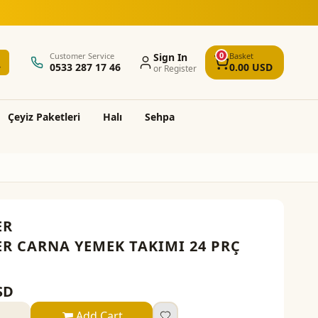
erişlerde ücretsiz kargo ve montaj
0
Customer Service
Sign In
Basket
0533 287 17 46
0.00
USD
or Register
Çeyi̇z Paketleri̇
Halı
Sehpa
ER
R CARNA YEMEK TAKIMI 24 PRÇ
SD
Add Cart