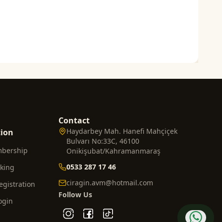
Contact
Haydarbey Mah. Hanefi Mahçiçek
tion
Bulvarı No:33C, 46100
mbership
Onikişubat/Kahramanmaraş
0533 287 17 46
cking
ciragin.avm@hotmail.com
gistration
Follow Us
ogin