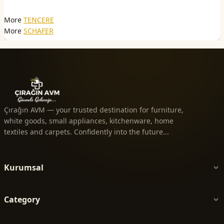
More
TENCERE
More
SCHAFER
Çırağın AVM — your trusted destination for furniture,
white goods, small appliances, kitchenware, home
textiles and carpets. Confidently into the future...
Kurumsal
Category