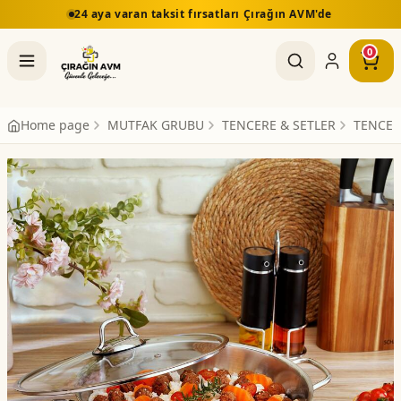
4 aya varan taksit fırsatları Çırağın AVM'de
5.000 TL
0
Home page
MUTFAK GRUBU
TENCERE & SETLER
TENCER