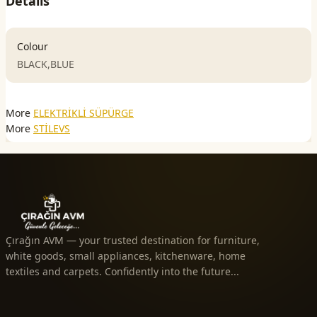
Details
Colour
BLACK,BLUE
More
ELEKTRİKLİ SÜPÜRGE
More
STİLEVS
Çırağın AVM — your trusted destination for furniture,
white goods, small appliances, kitchenware, home
textiles and carpets. Confidently into the future...