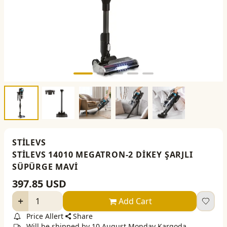
STİLEVS
STİLEVS 14010 MEGATRON-2 DİKEY ŞARJLI
SÜPÜRGE MAVİ
397.85
USD
Add Cart
Price Allert
Share
Will be shipped by 10 August Monday Kargoda