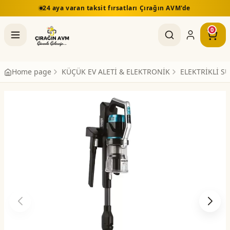
24 aya varan taksit fırsatları Çırağın AVM'de
0
Home page
KÜÇÜK EV ALETİ & ELEKTRONİK
ELEKTRİKLİ S