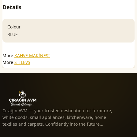
Details
Colour
BLUE
More
KAHVE MAKİNESİ
More
STİLEVS
Çırağın AVM — your trusted destination for furniture,
white goods, small appliances, kitchenware, home
textiles and carpets. Confidently into the future...