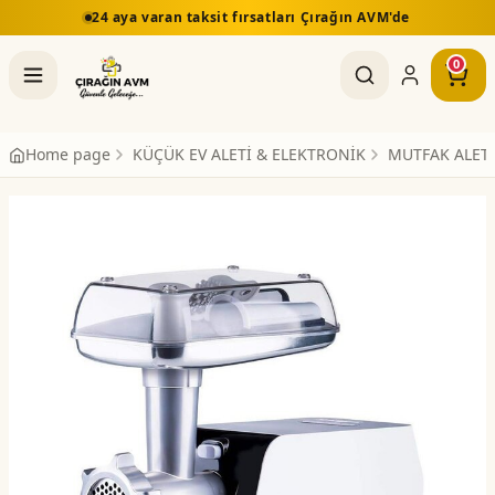
24 aya varan taksit fırsatları Çırağın AVM'de
0
Home page
KÜÇÜK EV ALETİ & ELEKTRONİK
MUTFAK ALETL