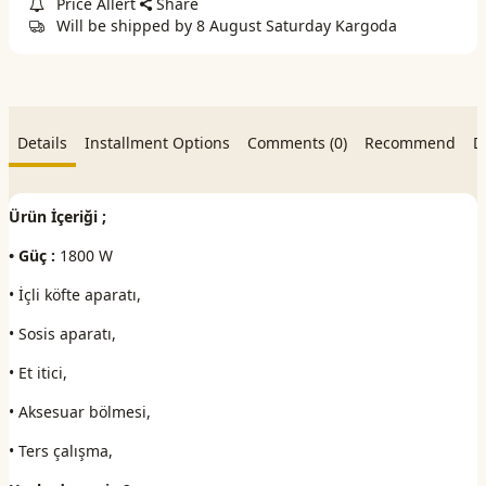
Price Allert
Share
Will be shipped by 8 August Saturday Kargoda
Details
Installment Options
Comments (0)
Recommend
D
Ürün İçeriği ;
• Güç :
1800 W
• İçli köfte aparatı,
• Sosis aparatı,
• Et itici,
• Aksesuar bölmesi,
• Ters çalışma,