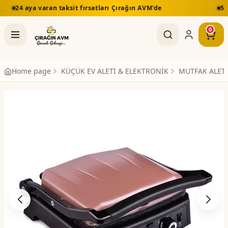
ırsatları Çırağın AVM'de
5.000 TL üzeri alışverişlerd
0
Home page
KÜÇÜK EV ALETİ & ELEKTRONİK
MUTFAK ALETL