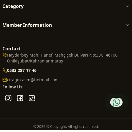
Category
Member Information
Contact
Haydarbey Mah. Hanefi Mahçiçek Bulvarı No:33C, 46100
Onikişubat/Kahramanmaraş
0533 287 17 46
ciragin.avm@hotmail.com
Follow Us
© 2026 © Copyright. All rights reserved.
Privacy Policy
Data Protection Notice
Distance Sales Agreement