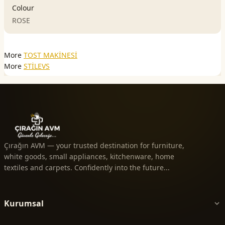
Colour
ROSE
More
TOST MAKİNESİ
More
STİLEVS
Çırağın AVM — your trusted destination for furniture,
white goods, small appliances, kitchenware, home
textiles and carpets. Confidently into the future...
Kurumsal