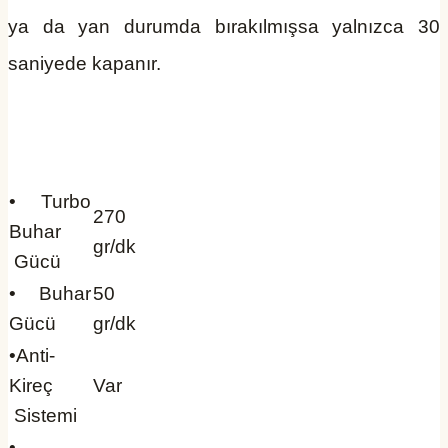
ya da yan durumda bırakılmışsa yalnızca 30
saniyede kapanır.
• Turbo
270
Buhar
gr/dk
Gücü
• Buhar
50
Gücü
gr/dk
•Anti-
Kireç
Var
Sistemi
•