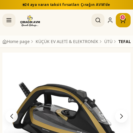
ırsatları Çırağın AVM'de
5.000 TL üzeri alışverişlerd
0
Home page
KÜÇÜK EV ALETİ & ELEKTRONİK
ÜTÜ
TEFAL 