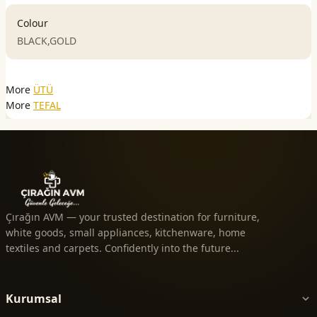
Colour
BLACK,GOLD
More
ÜTÜ
More
TEFAL
Çırağın AVM — your trusted destination for furniture,
white goods, small appliances, kitchenware, home
textiles and carpets. Confidently into the future...
Kurumsal