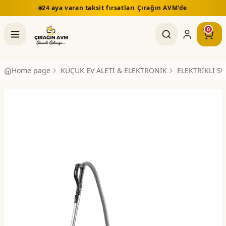
24 aya varan taksit fırsatları Çırağın AVM'de
0
Home page
KÜÇÜK EV ALETİ & ELEKTRONİK
ELEKTRİKLİ S